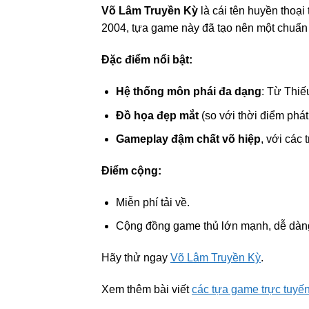
Võ Lâm Truyền Kỳ
là cái tên huyền thoại
2004, tựa game này đã tạo nên một chuẩn
Đặc điểm nổi bật:
Hệ thống môn phái đa dạng
: Từ Thi
Đồ họa đẹp mắt
(so với thời điểm phát
Gameplay đậm chất võ hiệp
, với các
Điểm cộng:
Miễn phí tải về.
Cộng đồng game thủ lớn mạnh, dễ dàng 
Hãy thử ngay
Võ Lâm Truyền Kỳ
.
Xem thêm bài viết
các tựa game trực tuyế