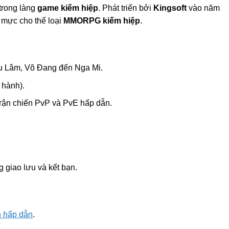
 trong làng
game kiếm hiệp
. Phát triển bởi
Kingsoft
vào năm
 mực cho thể loại
MMORPG kiếm hiệp
.
ếu Lâm, Võ Đang đến Nga Mi.
 hành).
 trận chiến PvP và PvE hấp dẫn.
giao lưu và kết bạn.
n hấp dẫn
.