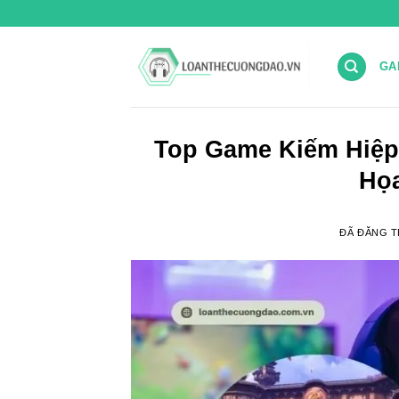
Chuyển
đến
nội
GA
dung
Top Game Kiếm Hiệp 
Họa
ĐÃ ĐĂNG 