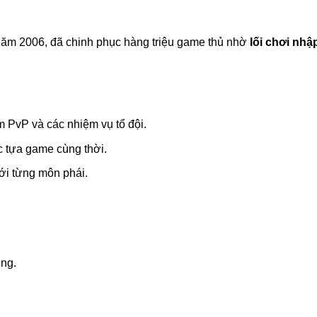
ăm 2006, đã chinh phục hàng triệu game thủ nhờ
lối chơi nhậ
m PvP và các nhiệm vụ tổ đội.
c tựa game cùng thời.
ới từng môn phái.
ng.