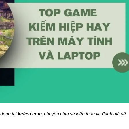
i dung tại
kefest.com
, chuyên chia sẻ kiến thức và đánh giá về