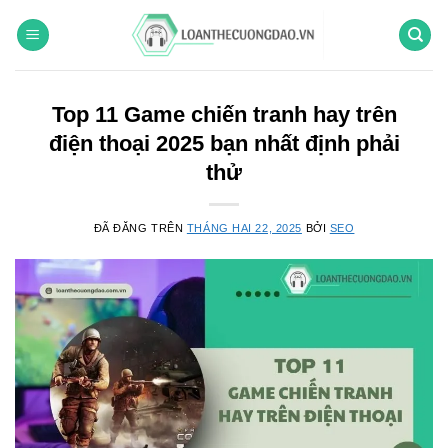
Chuyển
đến
nội
dung
Top 11 Game chiến tranh hay trên
điện thoại 2025 bạn nhất định phải
thử
ĐÃ ĐĂNG TRÊN
THÁNG HAI 22, 2025
BỞI
SEO