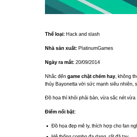
Thể loại:
Hack and slash
Nhà sản xuất:
PlatinumGames
Ngày ra mắt:
20/09/2014
Nhắc đến
game chặt chém hay
, không t
thủy Bayonetta với sức mạnh siêu nhiên, 
Đồ họa thì khỏi phải bàn, vừa sắc nét vừa s
Điểm nổi bật:
Đồ họa đẹp mê ly, thích hợp cho fan ng
Hệ thống combo đa dạng, rất đã tay.