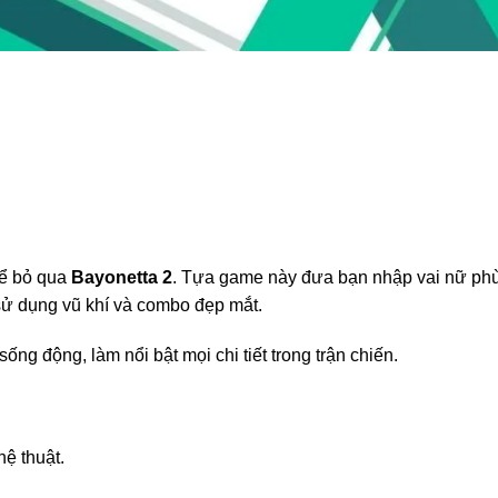
hể bỏ qua
Bayonetta 2
. Tựa game này đưa bạn nhập vai nữ ph
sử dụng vũ khí và combo đẹp mắt.
ống động, làm nổi bật mọi chi tiết trong trận chiến.
hệ thuật.