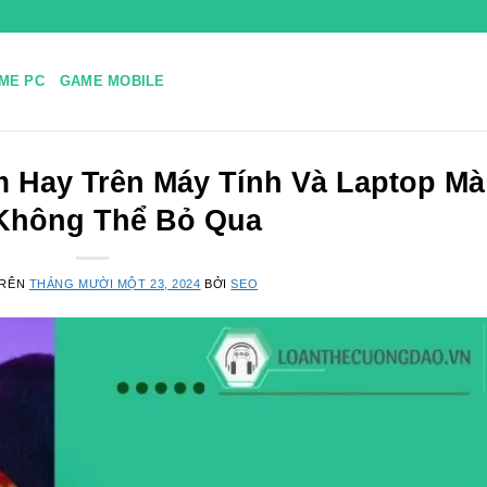
ME PC
GAME MOBILE
 Hay Trên Máy Tính Và Laptop Mà
Không Thể Bỏ Qua
TRÊN
THÁNG MƯỜI MỘT 23, 2024
BỞI
SEO