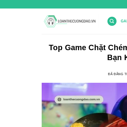
Chuyển
đến
nội
GA
dung
Top Game Chặt Chém
Bạn 
ĐÃ ĐĂNG 