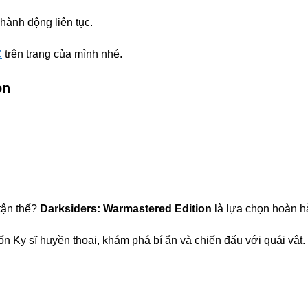
ành động liên tục.
C
trên trang của mình nhé.
on
tận thế?
Darksiders: Warmastered Edition
là lựa chọn hoàn h
bốn Kỵ sĩ huyền thoại, khám phá bí ẩn và chiến đấu với quái vật.